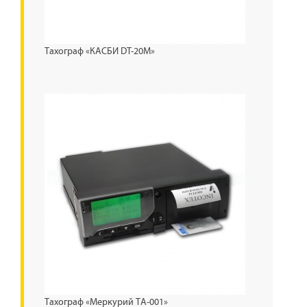
Тахограф «КАСБИ DT-20М»
Тахограф «Меркурий ТА-001»