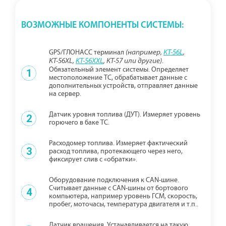
ВОЗМОЖНЫЕ КОМПОНЕНТЫ СИСТЕМЫ:
GPS/ГЛОНАСС терминал
(например,
КТ-56L
,
.
КТ-56XL,
КТ-56XXL
, КТ-57 или другие)
Обязательный элемент системы. Определяет
1
местоположение ТС, обрабатывает данные с
дополнительных устройств, отправляет данные
на сервер.
Датчик уровня топлива (ДУТ). Измеряет уровень
2
горючего в баке ТС.
Расходомер топлива. Измеряет фактический
3
расход топлива, протекающего через него,
фиксирует слив с «обратки».
Оборудование подключения к CAN-шине.
Считывает данные с CAN-шины от бортового
4
компьютера, например уровень ГСМ, скорость,
пробег, моточасы, температура двигателя и т.п..
Датчик вращения. Устанавливается на такую