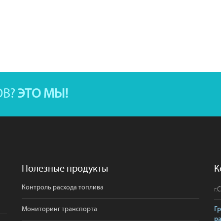
ОВ?
ЭТО МЫ!
Полезные продукты
К
Контроль расхода топлива
г.
С
Мониторинг транспорта
Г
р