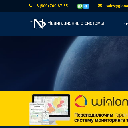
8 (800) 700-87-55
sales@glona
О 