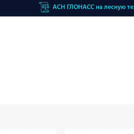
АСН ГЛОНАСС на лесную т