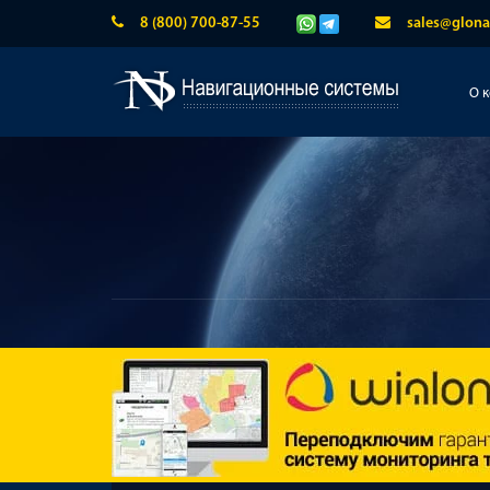
8 (800) 700-87-55
sales@glona
О 